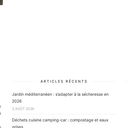
ARTICLES RÉCENTS
Jardin méditerranéen : s’adapter à la sécheresse en
2026
e
3 AOÛT 2026
à
Déchets cuisine camping-car : compostage et eaux
s,
grises