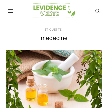
Skip
to
the
content
ÉTIQUETTE :
medecine