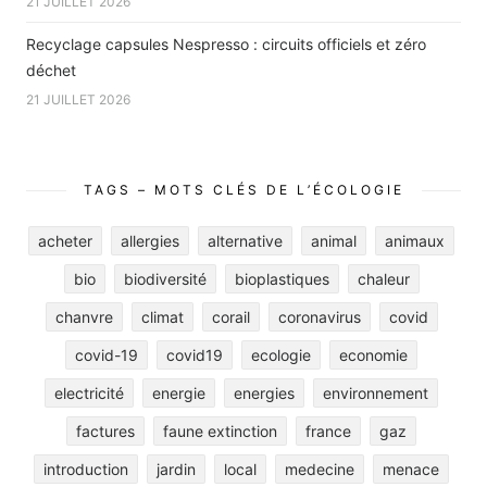
21 JUILLET 2026
Recyclage capsules Nespresso : circuits officiels et zéro
déchet
21 JUILLET 2026
TAGS – MOTS CLÉS DE L’ÉCOLOGIE
acheter
allergies
alternative
animal
animaux
bio
biodiversité
bioplastiques
chaleur
chanvre
climat
corail
coronavirus
covid
covid-19
covid19
ecologie
economie
electricité
energie
energies
environnement
factures
faune extinction
france
gaz
introduction
jardin
local
medecine
menace