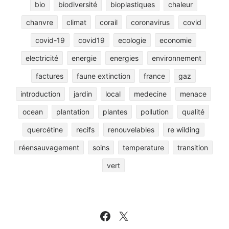
bio
biodiversité
bioplastiques
chaleur
chanvre
climat
corail
coronavirus
covid
covid-19
covid19
ecologie
economie
electricité
energie
energies
environnement
factures
faune extinction
france
gaz
introduction
jardin
local
medecine
menace
ocean
plantation
plantes
pollution
qualité
quercétine
recifs
renouvelables
re wilding
réensauvagement
soins
temperature
transition
vert