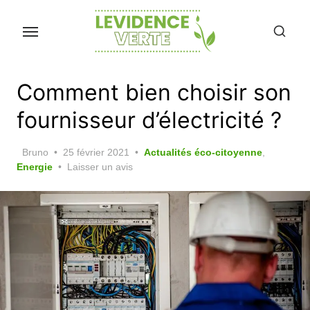
Skip
to
the
content
Comment bien choisir son
fournisseur d’électricité ?
Posted
Bruno
25 février 2021
Actualités éco-citoyenne
,
on
Energie
Laisser un avis