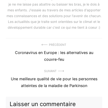
je ne me laisse pas abattre ou baisser les bras, je le dois à
mes enfants. J'essaie au travers de mes articles d'apporter
mes connaissances et des solutions pour l'avenir de chacun.
Les actualités que je traite sont orientées sur le climat et le
développement durable car c'est ce qui me tient à coeur :)
Navigation
PRÉCÉDENT
Précédent
Coronavirus en Europe : les alternatives au
de
article
couvre-feu
l’article
:
SUIVANT
Article
Une meilleure qualité de vie pour les personnes
suivant
atteintes de la maladie de Parkinson
:
Laisser un commentaire