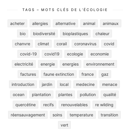
TAGS – MOTS CLÉS DE L’ÉCOLOGIE
acheter
allergies
alternative
animal
animaux
bio
biodiversité
bioplastiques
chaleur
chanvre
climat
corail
coronavirus
covid
covid-19
covid19
ecologie
economie
electricité
energie
energies
environnement
factures
faune extinction
france
gaz
introduction
jardin
local
medecine
menace
ocean
plantation
plantes
pollution
qualité
quercétine
recifs
renouvelables
re wilding
réensauvagement
soins
temperature
transition
vert