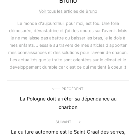
Bruno
Voir tous les articles de Bruno
Le monde d'aujourd'hui, pour moi, est fou. Une folie
démesurée, dévastatrice et j'ai des doutes sur l'avenir. Mais
je ne me laisse pas abattre ou baisser les bras, je le dois à
mes enfants. J'essaie au travers de mes articles d'apporter
mes connaissances et des solutions pour l'avenir de chacun.
Les actualités que je traite sont orientées sur le climat et le
développement durable car c'est ce qui me tient à coeur :)
Navigation
PRÉCÉDENT
Précédent
La Pologne doit arrêter sa dépendance au
de
article
charbon
l’article
:
SUIVANT
Article
La culture autonome est le Saint Graal des serres,