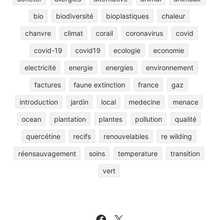
bio
biodiversité
bioplastiques
chaleur
chanvre
climat
corail
coronavirus
covid
covid-19
covid19
ecologie
economie
electricité
energie
energies
environnement
factures
faune extinction
france
gaz
introduction
jardin
local
medecine
menace
ocean
plantation
plantes
pollution
qualité
quercétine
recifs
renouvelables
re wilding
réensauvagement
soins
temperature
transition
vert