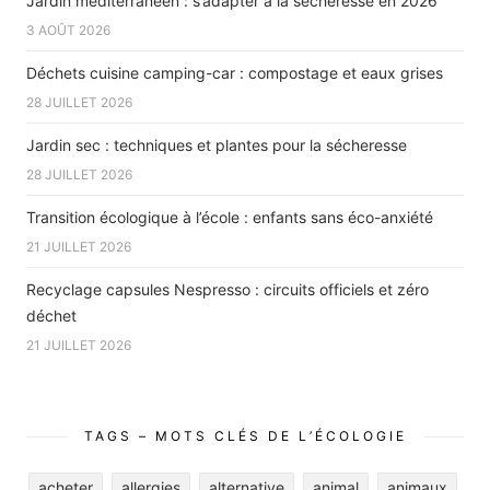
Jardin méditerranéen : s’adapter à la sécheresse en 2026
3 AOÛT 2026
Déchets cuisine camping-car : compostage et eaux grises
28 JUILLET 2026
Jardin sec : techniques et plantes pour la sécheresse
28 JUILLET 2026
Transition écologique à l’école : enfants sans éco-anxiété
21 JUILLET 2026
Recyclage capsules Nespresso : circuits officiels et zéro
déchet
21 JUILLET 2026
TAGS – MOTS CLÉS DE L’ÉCOLOGIE
acheter
allergies
alternative
animal
animaux