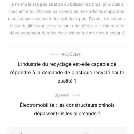
je ne me laisse pas abattre ou baisser les bras, je le dois à
mes enfants. J'essaie au travers de mes articles d'apporter
mes connaissances et des solutions pour l'avenir de chacun.
Les actualités que je traite sont orientées sur le climat et le
développement durable car c'est ce qui me tient à coeur :)
Navigation
PRÉCÉDENT
Précédent
L’industrie du recyclage est-elle capable de
de
article
répondre à la demande de plastique recyclé haute
l’article
:
qualité ?
SUIVANT
Article
Électromobilité : les constructeurs chinois
suivant
dépassent-ils les allemands ?
: