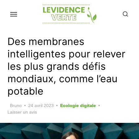
Skip
to
the
content
Des membranes
intelligentes pour relever
les plus grands défis
mondiaux, comme l’eau
potable
Posted
Bruno
24 avril 2023
Ecologie digitale
on
Laisser un avis