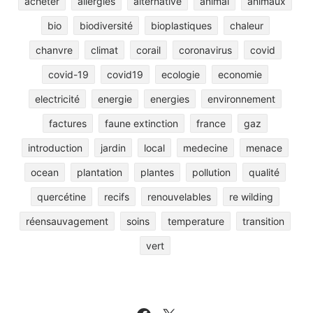
acheter
allergies
alternative
animal
animaux
bio
biodiversité
bioplastiques
chaleur
chanvre
climat
corail
coronavirus
covid
covid-19
covid19
ecologie
economie
electricité
energie
energies
environnement
factures
faune extinction
france
gaz
introduction
jardin
local
medecine
menace
ocean
plantation
plantes
pollution
qualité
quercétine
recifs
renouvelables
re wilding
réensauvagement
soins
temperature
transition
vert