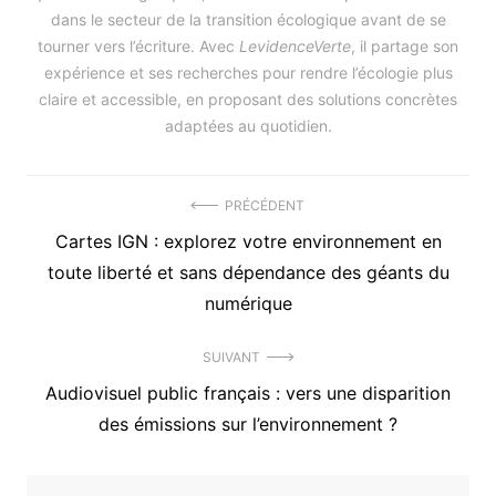
dans le secteur de la transition écologique avant de se
tourner vers l’écriture. Avec
LevidenceVerte
, il partage son
expérience et ses recherches pour rendre l’écologie plus
claire et accessible, en proposant des solutions concrètes
adaptées au quotidien.
Navigation
PRÉCÉDENT
Précédent
Cartes IGN : explorez votre environnement en
de
article
toute liberté et sans dépendance des géants du
l’article
:
numérique
SUIVANT
Article
Audiovisuel public français : vers une disparition
suivant
des émissions sur l’environnement ?
: