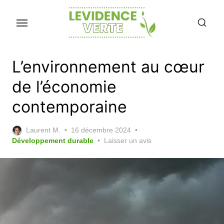
Skip
to
the
content
L’environnement au cœur
de l’économie
contemporaine
Posted
Laurent M.
16 décembre 2024
on
Développement durable
Laisser un avis