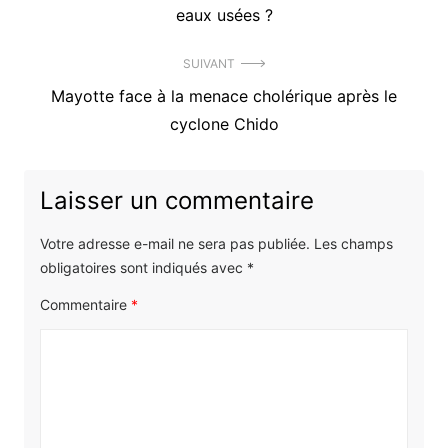
article
eaux usées ?
l’article
:
SUIVANT
Article
Mayotte face à la menace cholérique après le
suivant
cyclone Chido
:
Laisser un commentaire
Votre adresse e-mail ne sera pas publiée.
Les champs
obligatoires sont indiqués avec
*
Commentaire
*