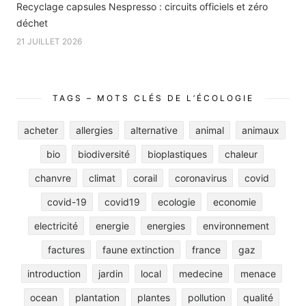
Recyclage capsules Nespresso : circuits officiels et zéro
déchet
21 JUILLET 2026
TAGS – MOTS CLÉS DE L’ÉCOLOGIE
acheter
allergies
alternative
animal
animaux
bio
biodiversité
bioplastiques
chaleur
chanvre
climat
corail
coronavirus
covid
covid-19
covid19
ecologie
economie
electricité
energie
energies
environnement
factures
faune extinction
france
gaz
introduction
jardin
local
medecine
menace
ocean
plantation
plantes
pollution
qualité