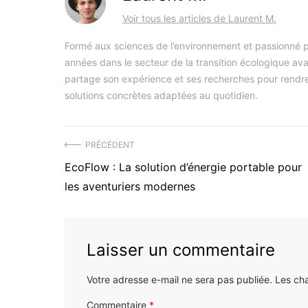
Voir tous les articles de Laurent M.
Formé aux sciences de l’environnement et passionné pa
années dans le secteur de la transition écologique ava
partage son expérience et ses recherches pour rendre 
solutions concrètes adaptées au quotidien.
Navigation
PRÉCÉDENT
Précédent
EcoFlow : La solution d’énergie portable pour
de
article
les aventuriers modernes
l’article
:
Laisser un commentaire
Votre adresse e-mail ne sera pas publiée.
Les ch
Commentaire
*