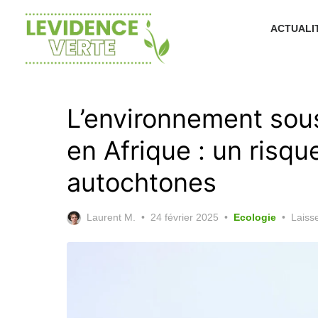
Skip
to
ACTUALI
the
content
L’environnement sous
en Afrique : un risq
autochtones
Posted
Laurent M.
24 février 2025
Ecologie
Laisse
on