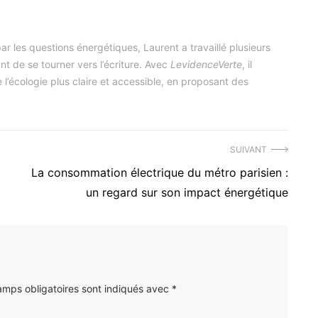
r les questions énergétiques, Laurent a travaillé plusieurs
nt de se tourner vers l’écriture. Avec
LevidenceVerte
, il
l’écologie plus claire et accessible, en proposant des
SUIVANT
Article
La consommation électrique du métro parisien :
suivant
un regard sur son impact énergétique
:
amps obligatoires sont indiqués avec
*