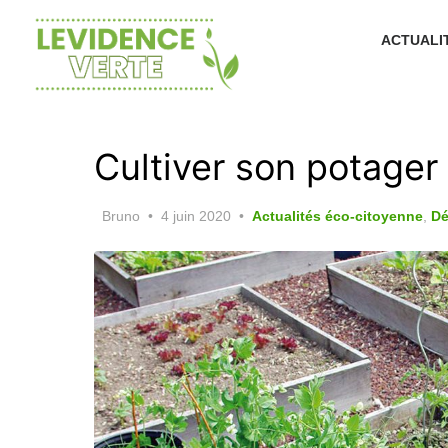
Skip
to
ACTUALI
the
content
Cultiver son potager e
Posted
Bruno
4 juin 2020
Actualités éco-citoyenne
,
Dé
on