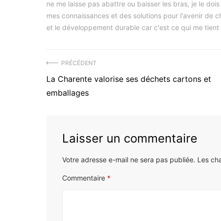
ne me laisse pas abattre ou baisser les bras, je le doi
mes connaissances et des solutions pour l'avenir de cha
et le développement durable car c'est ce qui me tient 
Navigation
PRÉCÉDENT
Précédent
La Charente valorise ses déchets cartons et
de
article
emballages
l’article
:
Laisser un commentaire
Votre adresse e-mail ne sera pas publiée.
Les ch
Commentaire
*