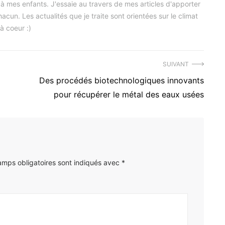
s à mes enfants. J'essaie au travers de mes articles d'apporter
cun. Les actualités que je traite sont orientées sur le climat
à coeur :)
SUIVANT
Article
Des procédés biotechnologiques innovants
suivant
pour récupérer le métal des eaux usées
:
amps obligatoires sont indiqués avec
*