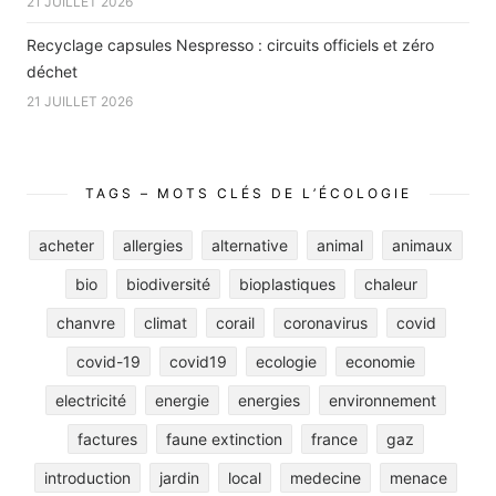
21 JUILLET 2026
Recyclage capsules Nespresso : circuits officiels et zéro
déchet
21 JUILLET 2026
TAGS – MOTS CLÉS DE L’ÉCOLOGIE
acheter
allergies
alternative
animal
animaux
bio
biodiversité
bioplastiques
chaleur
chanvre
climat
corail
coronavirus
covid
covid-19
covid19
ecologie
economie
electricité
energie
energies
environnement
factures
faune extinction
france
gaz
introduction
jardin
local
medecine
menace