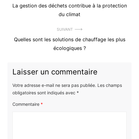
Précédent
La gestion des déchets contribue à la protection
de
article
du climat
l’article
:
SUIVANT
Article
Quelles sont les solutions de chauffage les plus
suivant
écologiques ?
:
Laisser un commentaire
Votre adresse e-mail ne sera pas publiée.
Les champs
obligatoires sont indiqués avec
*
Commentaire
*