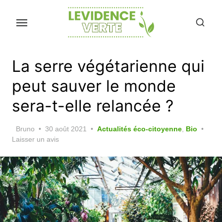
Skip
to
the
content
La serre végétarienne qui
peut sauver le monde
sera-t-elle relancée ?
Posted
Bruno
30 août 2021
Actualités éco-citoyenne
,
Bio
on
Laisser un avis