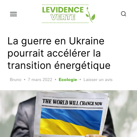
Skip
to
the
content
La guerre en Ukraine
pourrait accélérer la
transition énergétique
Posted
Bruno
7 mars 2022
Ecologie
Laisser un avis
on