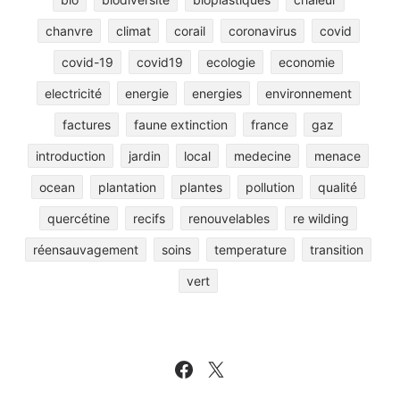
chanvre
climat
corail
coronavirus
covid
covid-19
covid19
ecologie
economie
electricité
energie
energies
environnement
factures
faune extinction
france
gaz
introduction
jardin
local
medecine
menace
ocean
plantation
plantes
pollution
qualité
quercétine
recifs
renouvelables
re wilding
réensauvagement
soins
temperature
transition
vert