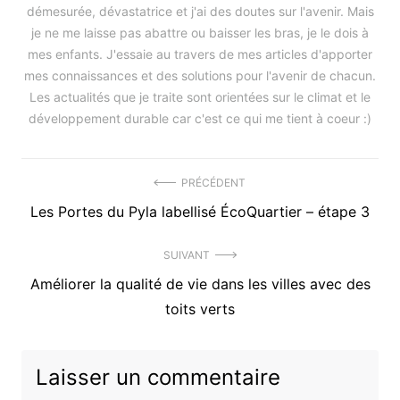
démesurée, dévastatrice et j'ai des doutes sur l'avenir. Mais
je ne me laisse pas abattre ou baisser les bras, je le dois à
mes enfants. J'essaie au travers de mes articles d'apporter
mes connaissances et des solutions pour l'avenir de chacun.
Les actualités que je traite sont orientées sur le climat et le
développement durable car c'est ce qui me tient à coeur :)
Navigation
PRÉCÉDENT
Précédent
Les Portes du Pyla labellisé ÉcoQuartier – étape 3
de
article
l’article
SUIVANT
:
Article
Améliorer la qualité de vie dans les villes avec des
suivant
toits verts
:
Laisser un commentaire