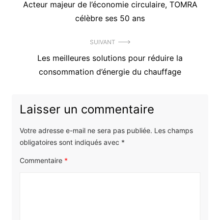
Précédent
Acteur majeur de l’économie circulaire, TOMRA
de
article
célèbre ses 50 ans
l’article
:
SUIVANT
Article
Les meilleures solutions pour réduire la
suivant
consommation d’énergie du chauffage
:
Laisser un commentaire
Votre adresse e-mail ne sera pas publiée.
Les champs
obligatoires sont indiqués avec
*
Commentaire
*