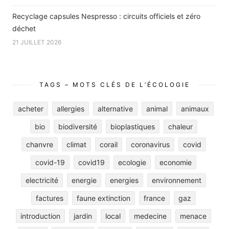
Recyclage capsules Nespresso : circuits officiels et zéro
déchet
21 JUILLET 2026
TAGS – MOTS CLÉS DE L’ÉCOLOGIE
acheter
allergies
alternative
animal
animaux
bio
biodiversité
bioplastiques
chaleur
chanvre
climat
corail
coronavirus
covid
covid-19
covid19
ecologie
economie
electricité
energie
energies
environnement
factures
faune extinction
france
gaz
introduction
jardin
local
medecine
menace