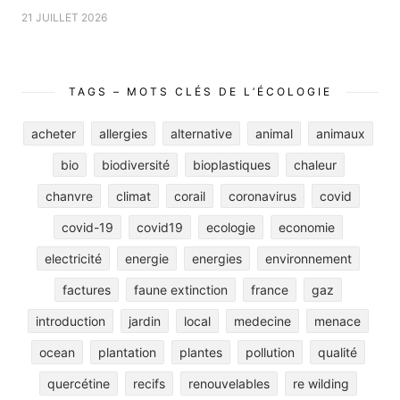
21 JUILLET 2026
TAGS – MOTS CLÉS DE L’ÉCOLOGIE
acheter
allergies
alternative
animal
animaux
bio
biodiversité
bioplastiques
chaleur
chanvre
climat
corail
coronavirus
covid
covid-19
covid19
ecologie
economie
electricité
energie
energies
environnement
factures
faune extinction
france
gaz
introduction
jardin
local
medecine
menace
ocean
plantation
plantes
pollution
qualité
quercétine
recifs
renouvelables
re wilding