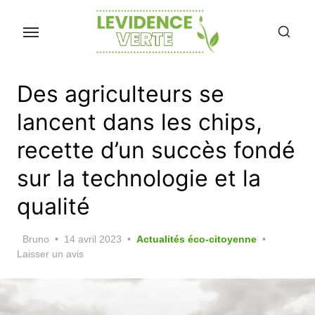
Skip
to
the
content
Des agriculteurs se
lancent dans les chips,
recette d’un succès fondé
sur la technologie et la
qualité
Posted
Bruno
14 avril 2023
Actualités éco-citoyenne
on
Laisser un avis