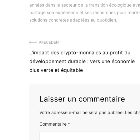
années dans le secteur de la transition écologique ava
partage son expérience et ses recherches pour rendre 
solutions concrètes adaptées au quotidien.
Navigation
PRÉCÉDENT
Précédent
L’impact des crypto-monnaies au profit du
de
article
développement durable : vers une économie
l’article
:
plus verte et équitable
Laisser un commentaire
Votre adresse e-mail ne sera pas publiée.
Les ch
Commentaire
*