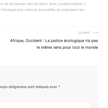
nt de se tourner vers l’écriture. Avec
LevidenceVerte
, il
l’écologie plus claire et accessible, en proposant des
SUIVANT
Article
Afrique, Occident : La justice écologique n’a pas
suivant
le même sens pour tout le monde
:
amps obligatoires sont indiqués avec
*