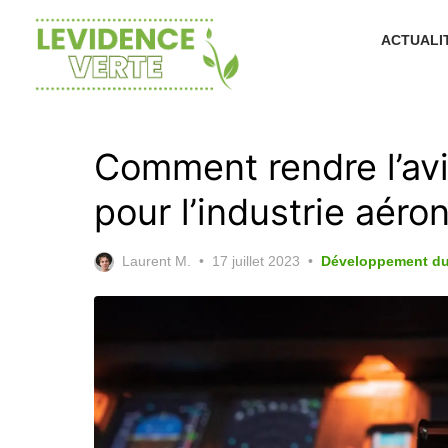
Skip
to
ACTUALI
the
content
Comment rendre l’avia
pour l’industrie aéro
Posted
Laurent M.
17 juillet 2023
Développement du
on