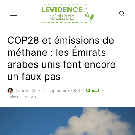
Skip
to
the
content
COP28 et émissions de
méthane : les Émirats
arabes unis font encore
un faux pas
Posted
Laurent M.
11 septembre 2023
Climat
on
Laisser un avis