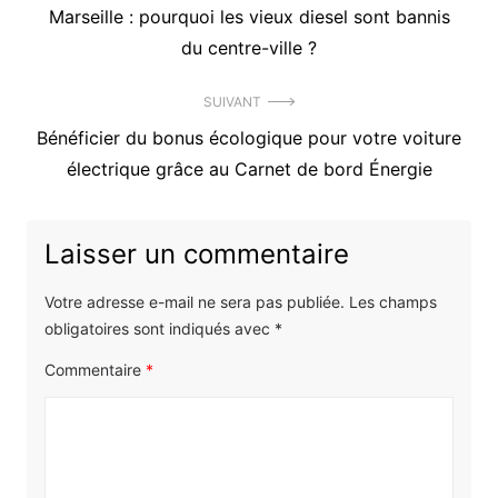
Précédent
Marseille : pourquoi les vieux diesel sont bannis
de
article
du centre-ville ?
l’article
:
SUIVANT
Article
Bénéficier du bonus écologique pour votre voiture
suivant
électrique grâce au Carnet de bord Énergie
:
Laisser un commentaire
Votre adresse e-mail ne sera pas publiée.
Les champs
obligatoires sont indiqués avec
*
Commentaire
*