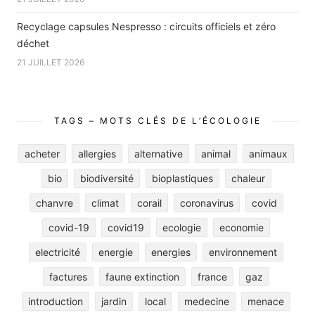
Recyclage capsules Nespresso : circuits officiels et zéro
déchet
21 JUILLET 2026
TAGS – MOTS CLÉS DE L’ÉCOLOGIE
acheter
allergies
alternative
animal
animaux
bio
biodiversité
bioplastiques
chaleur
chanvre
climat
corail
coronavirus
covid
covid-19
covid19
ecologie
economie
electricité
energie
energies
environnement
factures
faune extinction
france
gaz
introduction
jardin
local
medecine
menace