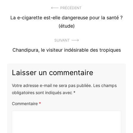
Navigation
PRÉCÉDENT
Précédent
La e-cigarette est-elle dangereuse pour la santé ?
de
article
(étude)
l’article
:
SUIVANT
Article
Chandipura, le visiteur indésirable des tropiques
suivant
:
Laisser un commentaire
Votre adresse e-mail ne sera pas publiée.
Les champs
obligatoires sont indiqués avec
*
Commentaire
*