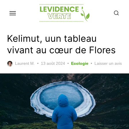
Skip
to
the
content
Kelimut, uun tableau
vivant au cœur de Flores
Posted
Laurent M.
13 août 2024
Ecologie
Laisser un avis
on