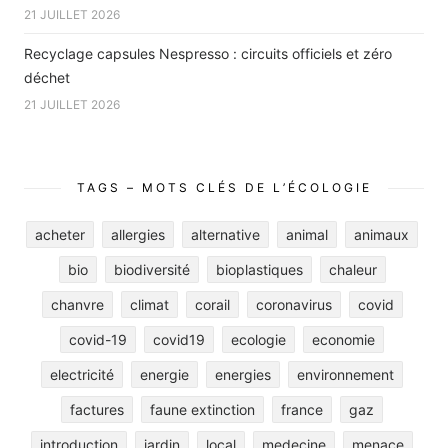
21 JUILLET 2026
Recyclage capsules Nespresso : circuits officiels et zéro
déchet
21 JUILLET 2026
TAGS – MOTS CLÉS DE L’ÉCOLOGIE
acheter
allergies
alternative
animal
animaux
bio
biodiversité
bioplastiques
chaleur
chanvre
climat
corail
coronavirus
covid
covid-19
covid19
ecologie
economie
electricité
energie
energies
environnement
factures
faune extinction
france
gaz
introduction
jardin
local
medecine
menace