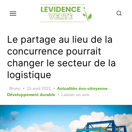
Skip
to
the
content
Le partage au lieu de la
concurrence pourrait
changer le secteur de la
logistique
Posted
Bruno
15 avril 2021
Actualités éco-citoyenne
,
on
Développement durable
Laisser un avis