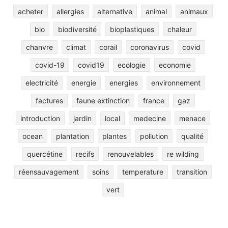
acheter
allergies
alternative
animal
animaux
bio
biodiversité
bioplastiques
chaleur
chanvre
climat
corail
coronavirus
covid
covid-19
covid19
ecologie
economie
electricité
energie
energies
environnement
factures
faune extinction
france
gaz
introduction
jardin
local
medecine
menace
ocean
plantation
plantes
pollution
qualité
quercétine
recifs
renouvelables
re wilding
réensauvagement
soins
temperature
transition
vert