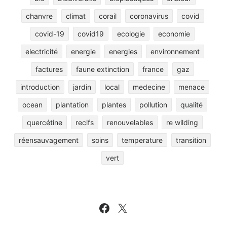
chanvre
climat
corail
coronavirus
covid
covid-19
covid19
ecologie
economie
electricité
energie
energies
environnement
factures
faune extinction
france
gaz
introduction
jardin
local
medecine
menace
ocean
plantation
plantes
pollution
qualité
quercétine
recifs
renouvelables
re wilding
réensauvagement
soins
temperature
transition
vert