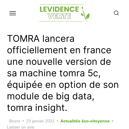
Skip
to
the
content
TOMRA lancera
officiellement en france
une nouvelle version de
sa machine tomra 5c,
équipée en option de son
module de big data,
tomra insight.
Posted
Bruno
23 janvier 2022
Actualités éco-citoyenne
on
Laisser un avis