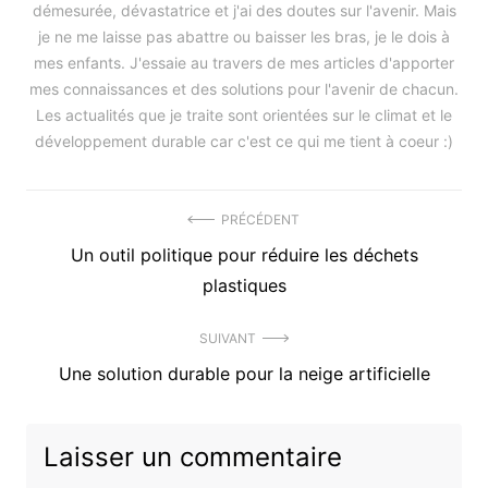
démesurée, dévastatrice et j'ai des doutes sur l'avenir. Mais
je ne me laisse pas abattre ou baisser les bras, je le dois à
mes enfants. J'essaie au travers de mes articles d'apporter
mes connaissances et des solutions pour l'avenir de chacun.
Les actualités que je traite sont orientées sur le climat et le
développement durable car c'est ce qui me tient à coeur :)
Navigation
PRÉCÉDENT
Précédent
Un outil politique pour réduire les déchets
de
article
plastiques
l’article
:
SUIVANT
Article
Une solution durable pour la neige artificielle
suivant
:
Laisser un commentaire