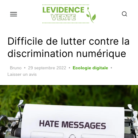
Skip
to
the
content
Difficile de lutter contre la
discrimination numérique
Posted
Bruno
29 septembre 2022
Ecologie digitale
on
Laisser un avis