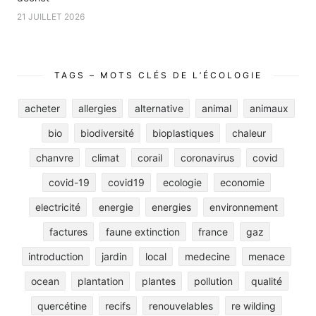
21 JUILLET 2026
TAGS – MOTS CLÉS DE L’ÉCOLOGIE
acheter
allergies
alternative
animal
animaux
bio
biodiversité
bioplastiques
chaleur
chanvre
climat
corail
coronavirus
covid
covid-19
covid19
ecologie
economie
electricité
energie
energies
environnement
factures
faune extinction
france
gaz
introduction
jardin
local
medecine
menace
ocean
plantation
plantes
pollution
qualité
quercétine
recifs
renouvelables
re wilding