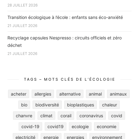
28 JUILLET 2026
Transition écologique à l’école : enfants sans éco-anxiété
21 JUILLET 2026
Recyclage capsules Nespresso : circuits officiels et zéro
déchet
21 JUILLET 2026
TAGS – MOTS CLÉS DE L’ÉCOLOGIE
acheter
allergies
alternative
animal
animaux
bio
biodiversité
bioplastiques
chaleur
chanvre
climat
corail
coronavirus
covid
covid-19
covid19
ecologie
economie
electricité
energie
energies
environnement