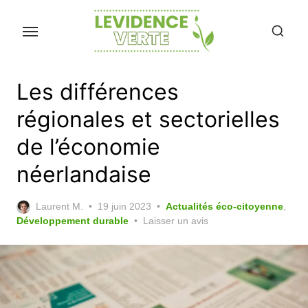
Skip
to
the
content
Les différences
régionales et sectorielles
de l’économie
néerlandaise
Posted
Laurent M.
19 juin 2023
Actualités éco-citoyenne
,
on
Développement durable
Laisser un avis