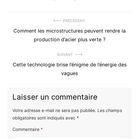
Navigation
PRÉCÉDENT
Précédent
Comment les microstructures peuvent rendre la
de
article
production d’acier plus verte ?
l’article
:
SUIVANT
Article
Cette technologie brise l’énigme de l’énergie des
suivant
vagues
:
Laisser un commentaire
Votre adresse e-mail ne sera pas publiée.
Les champs
obligatoires sont indiqués avec
*
Commentaire
*