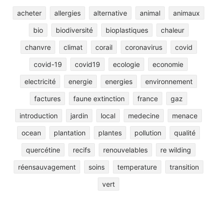
acheter
allergies
alternative
animal
animaux
bio
biodiversité
bioplastiques
chaleur
chanvre
climat
corail
coronavirus
covid
covid-19
covid19
ecologie
economie
electricité
energie
energies
environnement
factures
faune extinction
france
gaz
introduction
jardin
local
medecine
menace
ocean
plantation
plantes
pollution
qualité
quercétine
recifs
renouvelables
re wilding
réensauvagement
soins
temperature
transition
vert