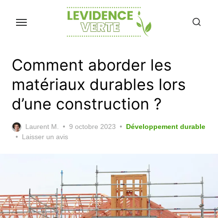
Skip
to
the
content
Comment aborder les
matériaux durables lors
d’une construction ?
Posted
Laurent M.
9 octobre 2023
Développement durable
on
Laisser un avis