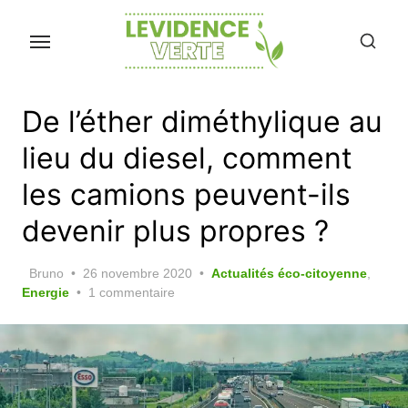
Skip
to
the
content
De l’éther diméthylique au
lieu du diesel, comment
les camions peuvent-ils
devenir plus propres ?
Posted
Bruno
26 novembre 2020
Actualités éco-citoyenne
,
on
Energie
1 commentaire