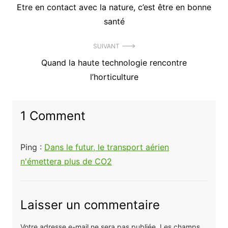
Précédent
Etre en contact avec la nature, c’est être en bonne
de
article
santé
l’article
:
SUIVANT
Article
Quand la haute technologie rencontre
suivant
l’horticulture
:
1 Comment
Ping :
Dans le futur, le transport aérien
n'émettera plus de CO2
Laisser un commentaire
Votre adresse e-mail ne sera pas publiée.
Les champs