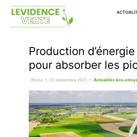
Skip
to
ACTUALI
the
content
Production d’énergie 
pour absorber les pic
Posted
Bruno
23 septembre 2021
Actualités éco-cito
on