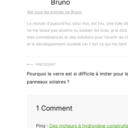
Bruno
Voir tous les articles de Bruno
Le monde d'aujourd'hui, pour moi, est fou. Une folie dé
ne me laisse pas abattre ou baisser les bras, je le doi
mes connaissances et des solutions pour l'avenir de cha
et le développement durable car c'est ce qui me tient 
Navigation
PRÉCÉDENT
Précédent
Pourquoi le verre est si difficile à imiter pour l
de
article
panneaux solaires ?
l’article
:
1 Comment
Ping :
Des moteurs à hydrogène construits